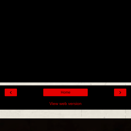
‹
›
Home
View web version