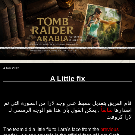
4 Mar 2015
A Little fix
قام الفريق بتعديل بسيط على وجه لارا من الصورة التي تم
اصدارها
سابقاً
, يمكن القول بأن هذا هو الوجه الرسمي لـ
لارا كروفت
The team did a little fix to Lara's face from the
previous