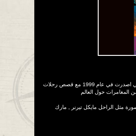
أرشيف تومب رايدر يحتوي على خمسون عدداً من المجلات المصورة الافضل مبيعاً من شركة توب كاو والتي اصدرت في عام 1999 مع قصص رحلات
المصورة مثل الراحل مايكل تيرنر , مارك