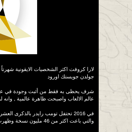
لارا كروفت اكثر الشخصيات الايقونية شهرت "
جولدن جويستك اورود
شرف يحظى به فقط من أثبت وجودة في عالم 
عالم الالعاب واصبحت ظاهرة عالمية , وانه
في 2016 تحتفل تومب رايدر بالذكرى  ,
والتي باعت اكثر من 46 مليون نسخة وظهرت في عالم الكرتون , المجلات المصورة , وافلام حققت نجاحاً كبيراً حول العالم