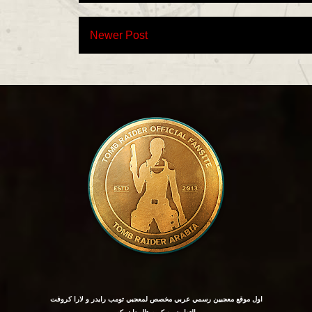
Newer Post
اول موقع معجبين رسمي عربي مخصص لمعجبي تومب رايدر و لارا كروفت