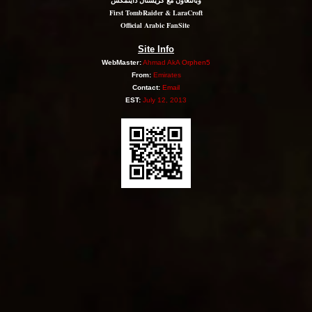
وبالتعاون مع كريستال داينمكس
First TombRaider & LaraCroft
Official Arabic FanSite
Site Info
WebMaster:
Ahmad AkA
Orphen5
From:
Emirates
Contact:
Email
EST:
July 12, 2013