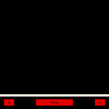
‹
›
Home