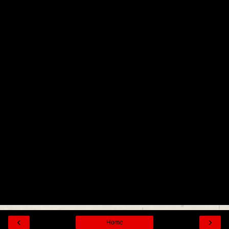
‹
›
Home