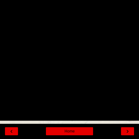
‹
›
Home