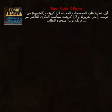
Tomb Raider X Funko
أول نظرة على المجسمات الجديده لارا كروفت (الشبيهة) من
تومب رايدر أندرورلد و لارا كروفت بمناسبة الذكرى الثلاثين من
فانكو بوب متوفرة للطلب ...