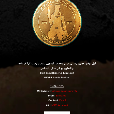
اول موقع معجبين رسمي عربي مخصص لمعجبي تومب رايدر و لارا كروفت
وبالتعاون مع كريستال داينمكس
First TombRaider & LaraCroft
Official Arabic FanSite
Site Info
WebMaster:
Ahmad AkA
Orphen5
From:
Emirates
Contact:
Email
EST:
July 12, 2013