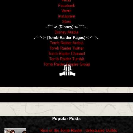
Flickr
Facebook
We♥it
instagram
Store
.·´¯`·->
(
Disney
)
<-·´¯`·.
Disney Arabia
.·´¯`·->
(
Tomb Raider Pages
)
<-·´¯`·.
Tomb Raider Arabia
Tomb Raider Twitter
Tomb Raider Channel
Tomb Raider Tumblr
Tomb Raider Empire Group
Popular Posts
Rise of the Tomb Raider - Unlockable Outfits