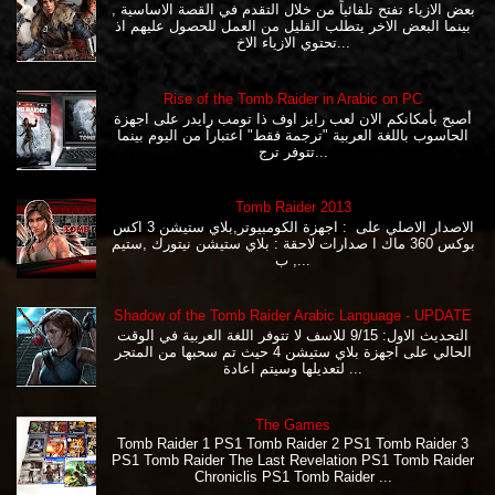
بعض الازياء تفتح تلقائياً من خلال التقدم في القصة الاساسية ,
بينما البعض الاخر يتطلب القليل من العمل للحصول عليهم اذ
تحتوي الازياء الاخ...
Rise of the Tomb Raider in Arabic on PC
أصبح بأمكانكم الان لعب رايز اوف ذا تومب رايدر على اجهزة
الحاسوب باللغة العربية "ترجمة فقط" اعتباراً من اليوم بينما
تتوفر ترج...
Tomb Raider 2013
الاصدار الاصلي على : اجهزة الكومبيوتر,بلاي ستيشن 3 اكس
بوكس 360 ماك ا صدارات لاحقة : بلاي ستيشن نيتورك ,ستيم
, ب...
Shadow of the Tomb Raider Arabic Language - UPDATE
التحديث الاول: 9/15 للاسف لا تتوفر اللغة العربية في الوقت
الحالي على اجهزة بلاي ستيشن 4 حيث تم سحبها من المتجر
لتعديلها وسيتم اعادة ...
The Games
Tomb Raider 1 PS1 Tomb Raider 2 PS1 Tomb Raider 3
PS1 Tomb Raider The Last Revelation PS1 Tomb Raider
Chroniclis PS1 Tomb Raider ...