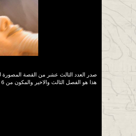
صدر العدد الثالث عشر من القصة المصورة ل
هذا هو الفصل الثالث والاخير والمكون من 6 اعداد والتي ستقود احداثه الى شروق التومب رايدر