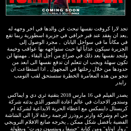
تجد لارا كروفت نفسها تبحث عن والدها في اخر وجهه له
قبر خرافي في جزيرة اسطورية ربما تقع
بعد ان يفقد عند
,
في مكاناً ما في سواحل اليابان , مجرد الوصول إلى
الجزيرة سيكون عذاباً لها حيث ستواجهه بها عواقب وخيمة
ولتجد نفسها بعد ذلك في صراع من أجل البقاء , مهمتها لن
تكون سهلة ويجب ان تتعلم ان تدفع نفسها الى ابعد من
حدودها من خلال رحلتها في المجهول , اذا استطاعت ان
تنجو من هذه المغامرة الخطرة ستستحق لقب التومب
رايدر
يصدر الفيلم في 16 مارس 2018 بتقنية ثري دي و ايماكس
وستدور الاحداث في عالم اعادة التصور الذي بدئته شركة
كريستال داينمكس مع اعطاء الحرية الابداعية لشركة ام
جي ام وشركة وارنر بروذرز لترجمة رحلة لارا الى الشاشة
الفضية بأفضل شكل ممكن ,
يخرجه صانع الافلام النرويجي
"روار اوثاو" ومن كتابة "جينيفا روبيتسون دورت" وبطولة