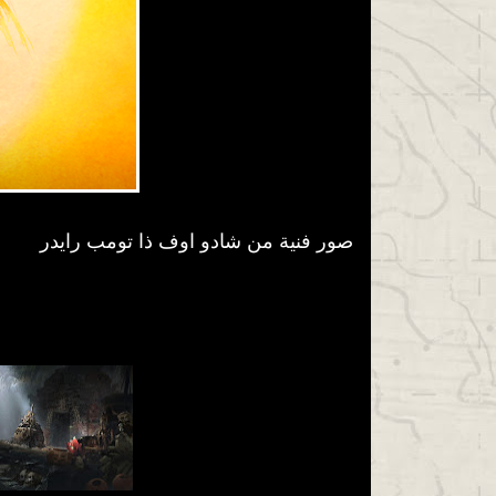
صور فنية من شادو اوف ذا تومب رايدر