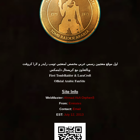
اول موقع معجبين رسمي عربي مخصص لمعجبي تومب رايدر و لارا كروفت
وبالتعاون مع كريستال داينمكس
First TombRaider & LaraCroft
Official Arabic FanSite
Site Info
WebMaster:
Ahmad AkA
Orphen5
From:
Emirates
Contact:
Email
EST:
July 12, 2013