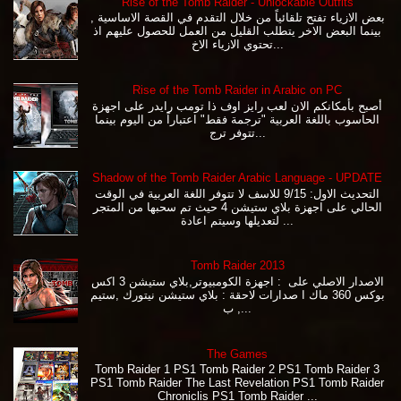
Rise of the Tomb Raider - Unlockable Outfits
بعض الازياء تفتح تلقائياً من خلال التقدم في القصة الاساسية ,
بينما البعض الاخر يتطلب القليل من العمل للحصول عليهم اذ
تحتوي الازياء الاخ...
Rise of the Tomb Raider in Arabic on PC
أصبح بأمكانكم الان لعب رايز اوف ذا تومب رايدر على اجهزة
الحاسوب باللغة العربية "ترجمة فقط" اعتباراً من اليوم بينما
تتوفر ترج...
Shadow of the Tomb Raider Arabic Language - UPDATE
التحديث الاول: 9/15 للاسف لا تتوفر اللغة العربية في الوقت
الحالي على اجهزة بلاي ستيشن 4 حيث تم سحبها من المتجر
لتعديلها وسيتم اعادة ...
Tomb Raider 2013
الاصدار الاصلي على : اجهزة الكومبيوتر,بلاي ستيشن 3 اكس
بوكس 360 ماك ا صدارات لاحقة : بلاي ستيشن نيتورك ,ستيم
, ب...
The Games
Tomb Raider 1 PS1 Tomb Raider 2 PS1 Tomb Raider 3
PS1 Tomb Raider The Last Revelation PS1 Tomb Raider
Chroniclis PS1 Tomb Raider ...