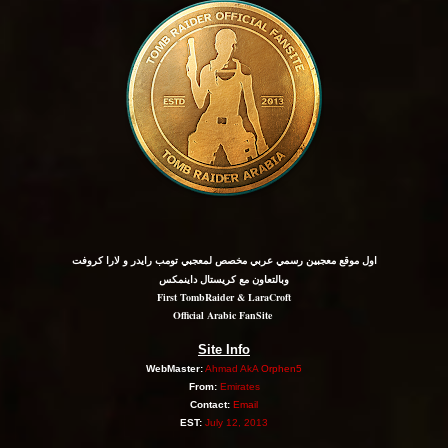
اول موقع معجبين رسمي عربي مخصص لمعجبي تومب رايدر و لارا كروفت
وبالتعاون مع كريستال داينمكس
First TombRaider & LaraCroft
Official Arabic FanSite
Site Info
WebMaster:
Ahmad AkA
Orphen5
From:
Emirates
Contact:
Email
EST:
July 12, 2013