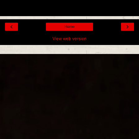
‹
›
Home
View web version