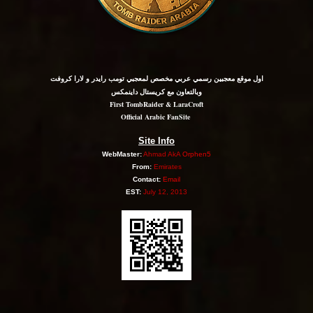
اول موقع معجبين رسمي عربي مخصص لمعجبي تومب رايدر و لارا كروفت
وبالتعاون مع كريستال داينمكس
First TombRaider & LaraCroft
Official Arabic FanSite
Site Info
WebMaster:
Ahmad AkA
Orphen5
From:
Emirates
Contact:
Email
EST:
July 12, 2013