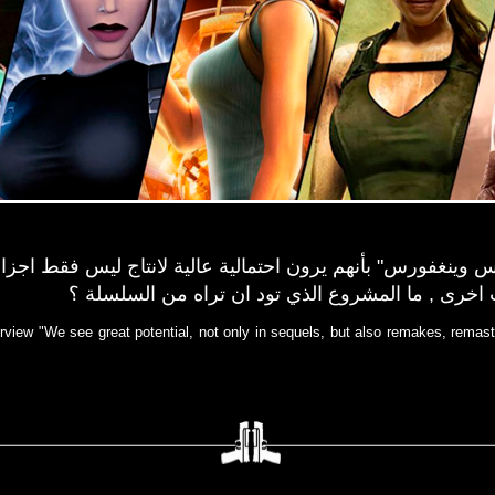
 وينغفورس" بأنهم يرون احتمالية عالية لانتاج ليس فقط اجزا
خرى⁣ ⁣, ما المشروع الذي تود ان تراه من السلسلة ؟
ew "We see great potential, not only in sequels, but also remakes, remaster