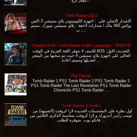
تتوفر ترج...
Tomb Raider 2013
الاصدار الاصلي على : اجهزة الكومبيوتر,بلاي ستيشن 3 اكس
بوكس 360 ماك ا صدارات لاحقة : بلاي ستيشن نيتورك ,ستيم
, ب...
Shadow of the Tomb Raider Arabic Language - UPDATE
التحديث الاول: 9/15 للاسف لا تتوفر اللغة العربية في الوقت
الحالي على اجهزة بلاي ستيشن 4 حيث تم سحبها من المتجر
لتعديلها وسيتم اعادة ...
The Games
Tomb Raider 1 PS1 Tomb Raider 2 PS1 Tomb Raider 3
PS1 Tomb Raider The Last Revelation PS1 Tomb Raider
Chroniclis PS1 Tomb Raider ...
Tomb Raider X Funko
أول نظرة على المجسمات الجديده لارا كروفت (الشبيهة) من
تومب رايدر أندرورلد و لارا كروفت بمناسبة الذكرى الثلاثين من
فانكو بوب متوفرة للطلب ...