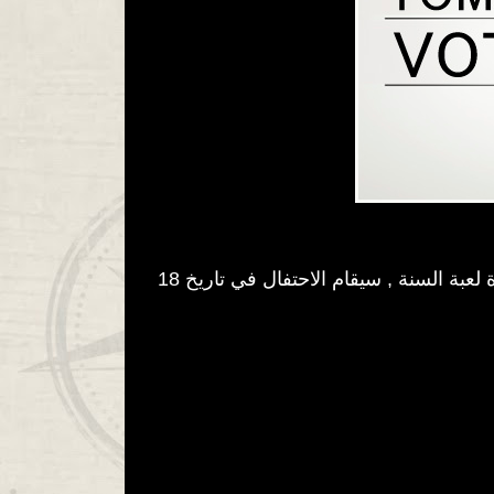
تومب رايدر مرشحة لعدد خمس جوائز من مهرجان جولدن جويستك اوردز الرابع والثلاثون بما في ذلك جائزة لعبة السنة , سيقام الاحتفال في تاريخ 18