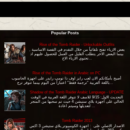
Popular Posts
Rise of the Tomb Raider - Unlockable Outfits
بعض الازياء تفتح تلقائياً من خلال التقدم في القصة الاساسية ,
بينما البعض الاخر يتطلب القليل من العمل للحصول عليهم اذ
تحتوي الازياء الاخ...
Rise of the Tomb Raider in Arabic on PC
أصبح بأمكانكم الان لعب رايز اوف ذا تومب رايدر على اجهزة الحاسوب
باللغة العربية "ترجمة فقط" اعتباراً من اليوم بينما تتوفر ترج...
Shadow of the Tomb Raider Arabic Language - UPDATE
التحديث الاول: 9/15 للاسف لا تتوفر اللغة العربية في الوقت
الحالي على اجهزة بلاي ستيشن 4 حيث تم سحبها من المتجر
لتعديلها وسيتم اعادة ...
Tomb Raider 2013
الاصدار الاصلي على : اجهزة الكومبيوتر,بلاي ستيشن 3 اكس