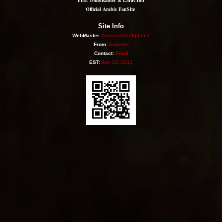
First TombRaider & LaraCroft
Official Arabic FanSite
Site Info
WebMaster:
Ahmad AkA
Orphen5
From:
Emirates
Contact:
Email
EST:
July 12, 2013