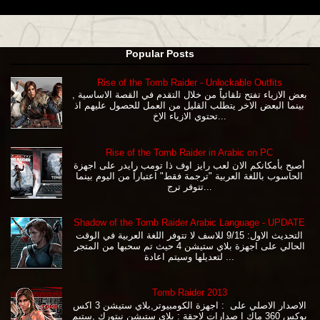
Popular Posts
Rise of the Tomb Raider - Unlockable Outfits
بعض الازياء تفتح تلقائياً من خلال التقدم في القصة الاساسية ,
بينما البعض الاخر يتطلب القليل من العمل للحصول عليهم اذ
تحتوي الازياء الاخ...
Rise of the Tomb Raider in Arabic on PC
أصبح بأمكانكم الان لعب رايز اوف ذا تومب رايدر على اجهزة
الحاسوب باللغة العربية "ترجمة فقط" اعتباراً من اليوم بينما
تتوفر ترج...
Shadow of the Tomb Raider Arabic Language - UPDATE
التحديث الاول: 9/15 للاسف لا تتوفر اللغة العربية في الوقت
الحالي على اجهزة بلاي ستيشن 4 حيث تم سحبها من المتجر
لتعديلها وسيتم اعادة ...
Tomb Raider 2013
الاصدار الاصلي على : اجهزة الكومبيوتر,بلاي ستيشن 3 اكس
بوكس 360 ماك ا صدارات لاحقة : بلاي ستيشن نيتورك ,ستيم