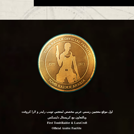
اول موقع معجبين رسمي عربي مخصص لمعجبي تومب رايدر و لارا كروفت
وبالتعاون مع كريستال داينمكس
First TombRaider & LaraCroft
Official Arabic FanSite