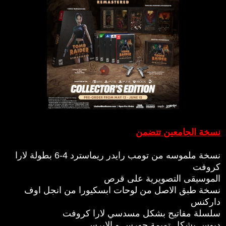
نسخة الجامعين تتضمن
نسخة ملموسه من تومب رايدر ريماسترد 4-6 بطولة لارا
كروفت
الموسيقى التصويرية على قرص
نسخة طبق الاصل من لوحات ابسكيورا من انجل اوف
داركنس
سلسلة مفاتيح بشكل مسدسي لارا كروفت
دبوس بشكل تميمة حورس و الايرس