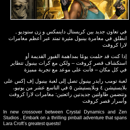
في تعاون جديد بين كريستال داينمكس و زن ستوديو ,
انطلق في مغامرة بينبول مثيرة تمتد عبر أعظم مغامرات
لارا كروفت
إذا كنت قد حلمت يومًا بمداهمة القبور القديمة أو
استكشاف قصر كروفت – ولكن مع كرات بينبول تتطاير
في كل مكان – فأنت على موعد مع تجربة مميزة
لعبة تومب رايدر بينبول تصل إلى لعبة بينبول إف إكس على
بلايستيشن ٤ وبلايستيشن ٥ في التاسع عشر من يونيو،
وتتضمن طاولتين جديدتين رائعتين: مغامرات لارا كروفت
وأسرار قصر كروفت
In new crossover between Crystal Dynamics and Zen
Studios , Embark on a thrilling pinball adventure that spans
Lara Croft’s greatest quests!